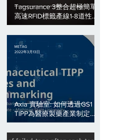
Tagsurance 3整合超極簡單:
高速RFID標籤產線1-8道性能
一致性檢測
METAG
2022年3月13日
Axia 實驗室: 如何透過GS1
TIPP為醫療製藥產業制定
RAIN RFID標籤性能測試標準