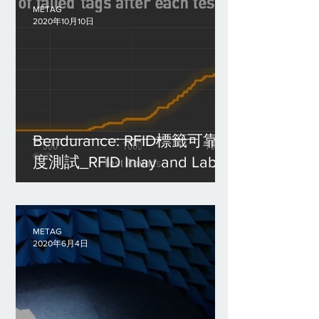
METAG
2020年10月10日
Bendurance: RFID標籤可靠
度測試_RFID Inlay and Label
Reliability Test
METAG
2020年6月4日