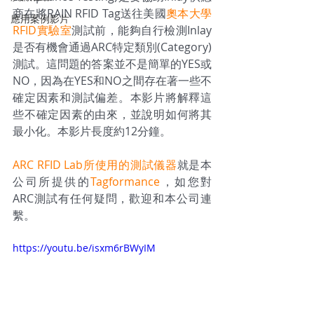
商在將RAIN RFID Tag送往美國
奧本大學
應用案例影片
RFID實驗室
測試前，能夠自行檢測Inlay
是否有機會通過ARC特定類別(Category)
測試。這問題的答案並不是簡單的YES或
NO，因為在YES和NO之間存在著一些不
確定因素和測試偏差。本影片將解釋這
些不確定因素的由來，並說明如何將其
最小化。本影片長度約12分鐘。
ARC RFID Lab所使用的測試儀器
就是本
公司所提供的
Tagformance
，如您對
ARC測試有任何疑問，歡迎和本公司連
繫。
https://youtu.be/isxm6rBWyIM