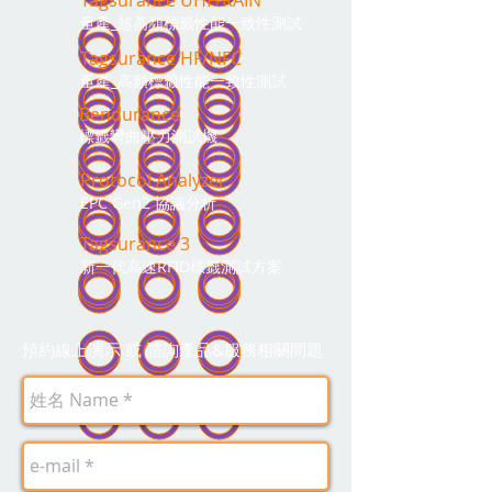
量產_超高頻標籤性能一致性測試
Tagsurance HF/N
FC
量產_高頻標籤性能一致性測試
Bendurance
標籤彎曲壓力測試機
Protocol Analyzer
EPC Gen2 協議分析
Tagsurance 3
新一代高速RFID標籤測試方案
預約線上演示 或 諮詢產品&服務相
關問題