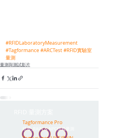
#RFIDLaboratoryMeasurement
#Tagformance
#ARCTest
#RFID實驗室
量測
量測與測試影片
RFID 量測方案
Tagformance Pro
研發_RAIN & NFC標籤量測
Tagsurance UHF/RAIN