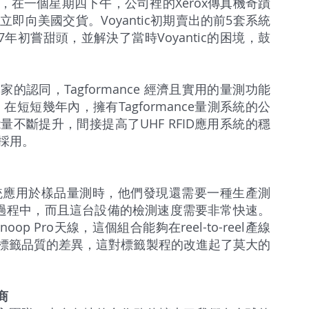
在一個星期四下午，公司裡的Xerox傳真機奇蹟
們立即向美國交貨。Voyantic初期賣出的前5套系統
年初嘗甜頭，並解決了當時Voyantic的困境，鼓
認同，Tagformance 經濟且實用的量測功能
在短短幾年內，擁有Tagformance量測系統的公
不斷提升，間接提高了UHF RFID應用系統的穩
的採用。
ce系統應用於樣品量測時，他們發現還需要一種生產測
標籤量產過程中，而且這台設備的檢測速度需要非常快速。
noop Pro天線，這個組合能夠在reel-to-reel產線
標籤品質的差異，這對標籤製程的改進起了莫大的
商