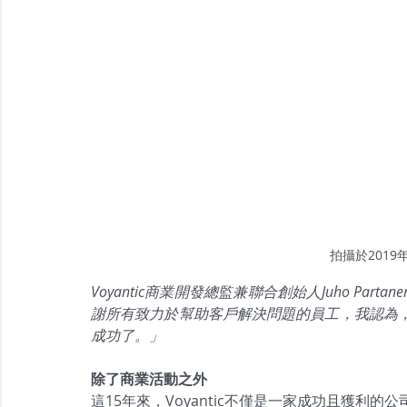
拍攝於2019年
Voyantic商業開發總監兼聯合創始人Juho Part
謝所有致力於幫助客戶解決問題的員工，我認為
成功了。」
除了商業活動之外
這15年來，Voyantic不僅是一家成功且獲