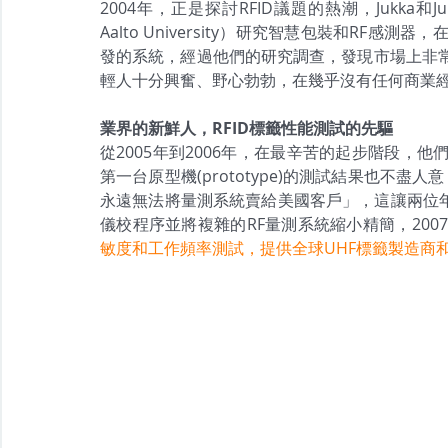
2004年，正是探討RFID議題的熱潮，Jukk
Aalto University）研究智慧包裝和RF
發的系統，經過他們的研究調查，發現市場上非常
輕人十分興奮、野心勃勃，在幾乎沒有任何商業經驗的狀
業界的新鮮人，RFID標籤性能測試的先驅
從2005年到2006年，在最辛苦的起步階段，
第一台原型機(prototype)的測試結果也不
永遠無法將量測系統賣給美國客戶」，這讓兩位年輕
儀校程序並將複雜的RF量測系統縮小精簡，200
敏度和工作頻率測試，提供全球UHF標籤製造商