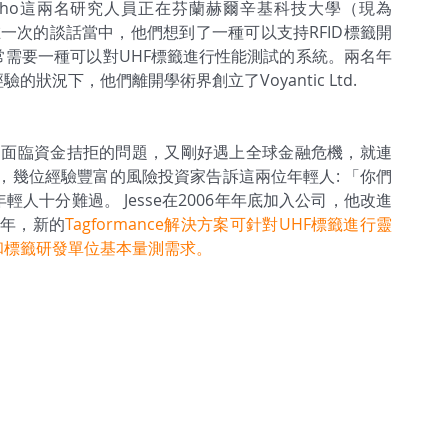
a和Juho這兩名研究人員正在芬蘭赫爾辛基科技大學（現為
感測器，在一次的談話當中，他們想到了一種可以支持RFID標籤開
需要一種可以對UHF標籤進行性能測試的系統。兩名年
況下，他們離開學術界創立了Voyantic Ltd.
他們面臨資金拮拒的問題，又剛好遇上全球金融危機，就連
盡人意，幾位經驗豐富的風險投資家告訴這兩位年輕人: 「你們
人十分難過。 Jesse在2006年年底加入公司，他改進
7年，新的
Tagformance解決方案
可針對UHF標籤進行靈
和標籤研發單位基本量測需求。