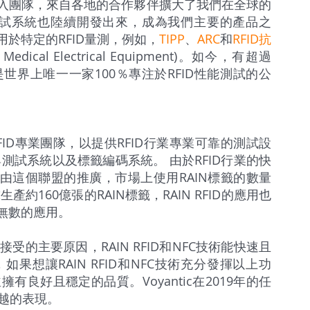
才加入團隊，來自各地的合作夥伴擴大了我們在全球的
線測試系統也陸續開發出來，成為我們主要的產品之
於特定的RFID量測，例如，
TIPP
、
ARC
和
RFID抗
for Medical Electrical Equipment)。如今，有超過
，是世界上唯一一家100％專注於RFID性能測試的公
RFID專業團隊，以提供RFID行業專業可靠的測試設
測與測試系統以及標籤編碼系統。 由於RFID行業的快
立，經由這個聯盟的推廣，市場上使用RAIN標籤的數量
約160億張的RAIN標籤，RAIN RFID的應用也
無數的應用。
受的主要原因，RAIN RFID和NFC技術能快速且
想讓RAIN RFID和NFC技術充分發揮以上功
良好且穩定的品質。Voyantic在2019年的任
卓越的表現。