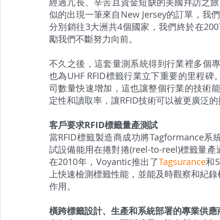
經過冗長、辛苦且資金短缺的美國拜訪之旅，
似的出現一筆來自New Jersey的訂單，我
分別銷往3大洲共4個國家，我們終於在2007
勵我們不斷努力向前。
不久之後，這套量測系統得到行業裡多個專家的
也為UHF RFID標籤行業立下重要的里程碑。
司數量快速增加，這也讓整個行業的技術能量
定性和讀取率，讓RFID技術可以被更廣泛
客戶要求RFID標籤量產測試
當RFID標籤製造商成功將Tagforman
試設備能用在捲對捲(reel-to-reel)
在2010年，Voyantic推出了
Tagsurance
和S
上快速檢測標籤性能，並能及時觀察和紀錄
作用。
橫跨標籤設計、生產和系統部署的專業供應