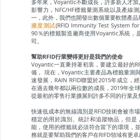
多年來，Voyantic不斷成長，許多新人
影響力，NFC/HF標籤量測系統以及產
一，此外，我們也開發出數個重要軟體產品用
擾度測試
(RFID Immunity Test System 
90％的標籤製造廠商使用Voyantic系統
司。
幫助RFID行業變得更好是我們的使命
Voyantic一直秉持著初衷，要建立最好的
備， 現在，Voyantic主要產品為標籤量
速發展，RAIN RFID聯盟於2015年成
在過去幾年都以兩位數的成長，2019年全球生產
從最初的零售行業擴展到許多不同的行業及
快速低成本的無線識別是RFID技術會被市場接
穩定的用於識別、統計和追蹤物品，但是，如果
能，使用的標籤就必須符合當下的環境，並擁有
務就是要幫助我們的客戶在RIFD領域有更