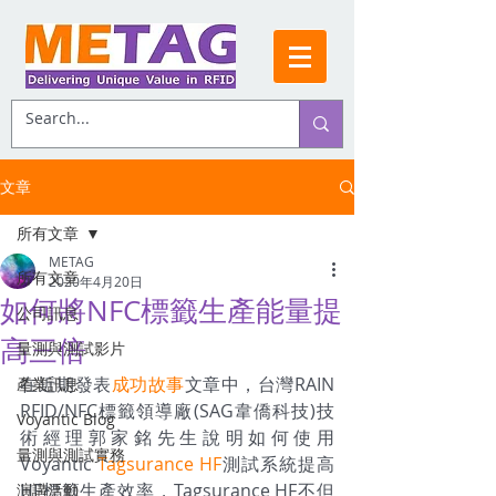
文章
所有文章
METAG
所有文章
2020年4月20日
如何將NFC標籤生產能量提
公司訊息
高三倍
量測與測試影片
在近期發表
成功故事
文章中，台灣RAIN 
產業訊息
RFID/NFC標籤領導廠(SAG韋僑科技)技
Voyantic Blog
術經理郭家銘先生說明如何使用
量測與測試實務
Voyantic 
Tagsurance HF
測試系統提高
HF標籤生產效率，Tagsurance HF不但
演講活動