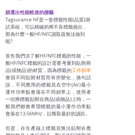
篩選出性能較差的標籤
Tagsurance HF是一套標籤性能(品質)測
試系統，可以精確的將不良標籤挑出，
那為什麼一般HF/NFC讀取器無法做到
呢
?
首先我們須了解HF/NFC標籤的性能，一
般HF/NFC標籤的設計需要考量到貼附商
品(或物品)的材質，因為標籤的
工作頻率
會因不同貼附材質而有所變化，換句話
說，不同應用的標籤其在空中(Air)最小
運作功率點會落在不同頻率上，使用者
一但將標籤貼附在商品(或物品)上時，一
般我們都會希望標籤的
最小運作功率點
會落在13.56MHz，以獲取最好
的
讀距。
但是，在生產線上
標籤並無法貼附在應