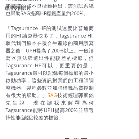
能精確的將不良標籤挑出，該測試系統
應用案例影片
也幫助SAG提高HF標籤產量約200%。
「Tagsurance HF的測試速度比普通商
用的HF讀寫器快多了，Tagsurance HF
取代我們原本在覆合生產線的商用讀寫
器之後，UPH提高了200%以上。一般讀
寫器無法篩選出性能較差的標籤，但
Tagsurance HF可以，更重要的是，
Tagsurance還可以記錄每個標籤的最小
啟動功率，這些資訊對我們的工程師調
整機器、製程參數並加強標籤品質控制
有很大的幫助。」
SAG
技術經理郭家銘
先生說。現在讓我來解釋為何
Tagsurance能將UPH提高200%並篩選
掉性能(讀距)較差的標籤。