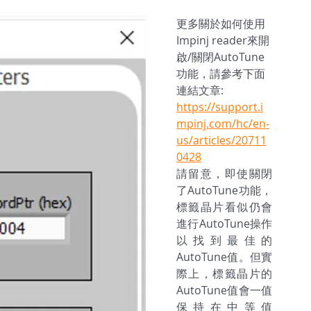
更多關於如何使用
Impinj reader來開
啟/關閉AutoTune
功能，請參考下面
連結文章:
https://support.i
mpinj.com/hc/en-
us/articles/20711
0428
請留意，即使關閉
了AutoTune功能，
標籤晶片看似仍會
進行AutoTune操作
以找到最佳的
AutoTune值。但實
際上，標籤晶片的
AutoTune值會一值
保持在中等值 