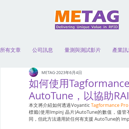
所有文章
公司訊息
量測與測試影片
產業訊
演講活動
應用案例影片
METAG
2023年6月4日
如何使用Tagformance
AutoTune，以協助RA
本文將介紹如何透過Voyantic 
Tagformance Pro
標籤(使用Impinj 晶片)AutoTune的數值，儘
同，但此方法適用於任何有支援 AutoTune的 Impi