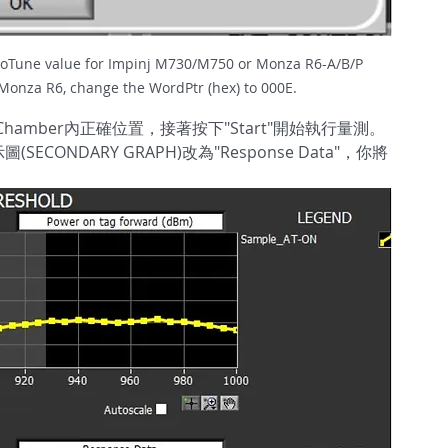
toTune value for Impinj M730/M750 or Monza R6-A/B/P    
 Monza R6, change the WordPtr (hex) to 000E.
amber內正確位置，接著按下"Start"開始執行量測。
ECONDARY GRAPH)改為"Response Data"，你將