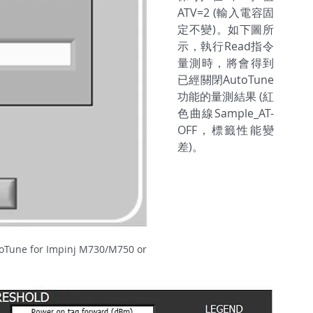
ATV=2 (輸入電容固
定不變)。如下圖所
示，執行Read指令
量測時，將會得到
已經關閉AutoTune
功能的量測結果 (紅
色曲線Sample_AT-
OFF，標籤性能變
差)。
utoTune for Impinj M730/M750 or 