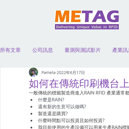
所有文章
公司訊息
量測與測試影片
產業訊
演講活動
應用案例影片
Pamela
2022年6月17日
如何在傳統印刷機台上生產
一般傳統的標籤製造商進入RAIN RFID 產業通
什麼是RAIN?
還有新的生意可以做嗎?
製造還是購買?
什麼時間點可以投資且如何投資?
我目前使用的生產設備可以用來生產RAIN標