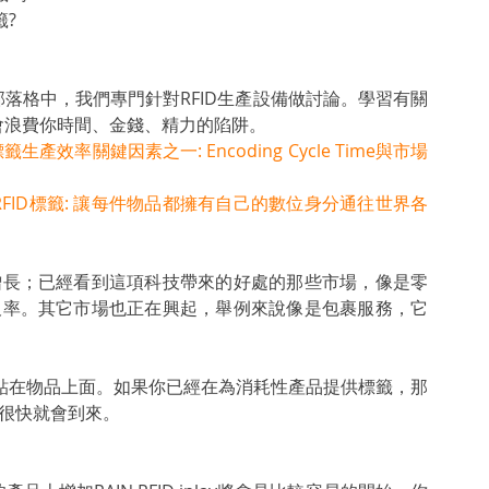
籤?
落格中，我們專門針對RFID生產設備做討論。學習有關
會浪費你時間、金錢、精力的陷阱。
el標籤生產效率關鍵因素之一: Encoding Cycle Time與市場
 RFID標籤: 讓每件物品都擁有自己的數位身分通往世界各
速度增長；已經看到這項科技帶來的好處的那些市場，像是零
的普及率。其它市場也正在興起，舉例來說像是包裹服務，它
以貼在物品上面。如果你已經在為消耗性產品提供標籤，那
天很快就會到來。