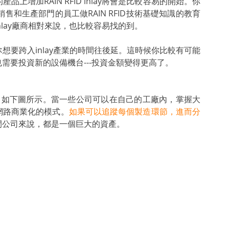
增加RAIN RFID inlay將會是比較容易的開始。你
銷售和生產部門的員工做RAIN RFID技術基礎知識的教育
lay廠商相對來說，也比較容易找的到。
要跨入inlay產業的時間往後延。這時候你比較有可能
需要投資新的設備機台---投資金額變得更高了。
流程，如下圖所示。當一些公司可以在自己的工廠內，掌握大
網路商業化的模式。
如果可以追蹤每個製造環節，進而分
間公司來說，都是一個巨大的資產。