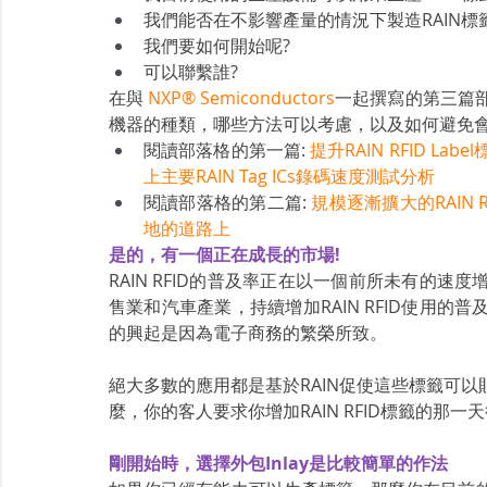
我們能否在不影響產量的情況下製造RAIN標
我們要如何開始呢?
可以聯繫誰?
在與 
NXP® Semiconductors
一起撰寫的第三篇部
機器的種類，哪些方法可以考慮，以及如何避免
閱讀部落格的第一篇: 
提升RAIN RFID Lab
上主要RAIN Tag ICs錄碼速度測試分析
閱讀部落格的第二篇: 
規模逐漸擴大的RAIN
地的道路上
是的，有一個正在成長的市場!
RAIN RFID的普及率正在以一個前所未有的
售業和汽車產業，持續增加RAIN RFID使用
的興起是因為電子商務的繁榮所致。
絕大多數的應用都是基於RAIN促使這些標籤可
麼，你的客人要求你增加RAIN RFID標籤的那一
剛開始時，選擇外包Inlay是比較簡單的作法