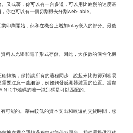
台。又或著，你可以有一台多道，可以用比較慢的速度甚
也可以有一個切割機去分割web-lable。
印刷開始，然和在機台上增加Inlay嵌入的部分。最後
籤裡的資料以光學和電子形式存儲。因此，大多數的個性化機
正確轉換，保持讓所有的過程同步，說起來比做得到容易
更需要注意一些細節，例如觸發感測器裝置的位置。當處
IN IC中燒碼的唯一識別碼是可以匹配的。
是比較有可能的。藉由較低的資本支出和較短的交貨時間，您
保這些數據在機台運轉過程中都能保持同步。我們還提供可移