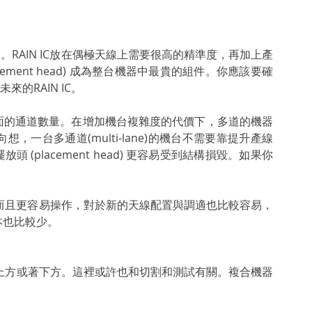
 Attach。RAIN IC放在偶極天線上需要很高的精準度，再加上產
ement head) 成為整台機器中最貴的組件。你應該要確
未來的RAIN IC。
面的通道數量。在增加機台複雜度的代價下，多道的機器
一台多通道(multi-lane)的機台不需要靠提升產線
(placement head) 更容易受到結構損毀。如果你
會那麼複雜而且更容易操作，對於新的天線配置與調適也比較容易，
本也比較少。
的上方或著下方。這裡或許也和切割和測試有關。複合機器
：