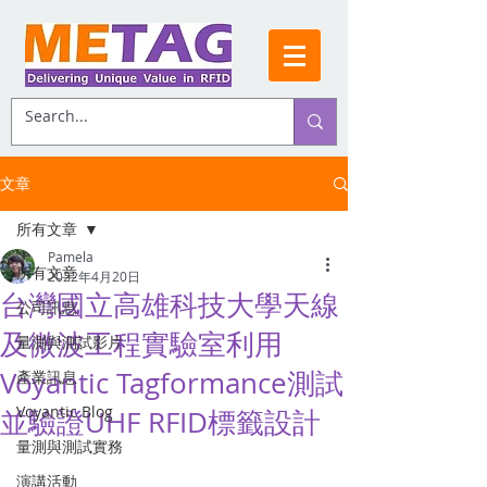
文章
所有文章
Pamela
所有文章
2022年4月20日
台灣國立高雄科技大學天線
公司訊息
及微波工程實驗室利用
量測與測試影片
Voyantic Tagformance測試
產業訊息
Voyantic Blog
並驗證UHF RFID標籤設計
量測與測試實務
演講活動